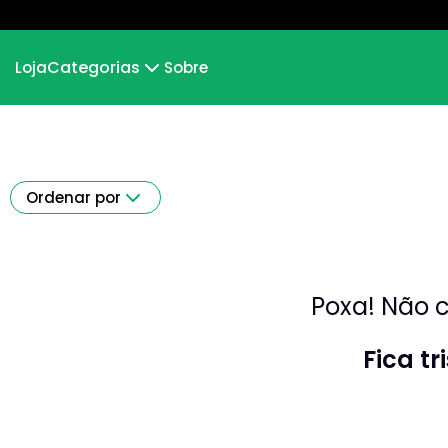
Categorias
Loja
Sobre
MUNDO INVERTIDO
Desdesenho
Ordenar por
Poxa! Não c
Fica t