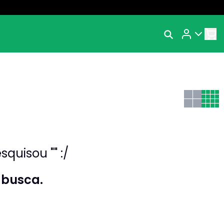
Rastrear Meu Pedido
Trocar Meu Pedido
Avaliar Meu Pedido
Entrar | Cadastrar
quisou "" :/
 busca.