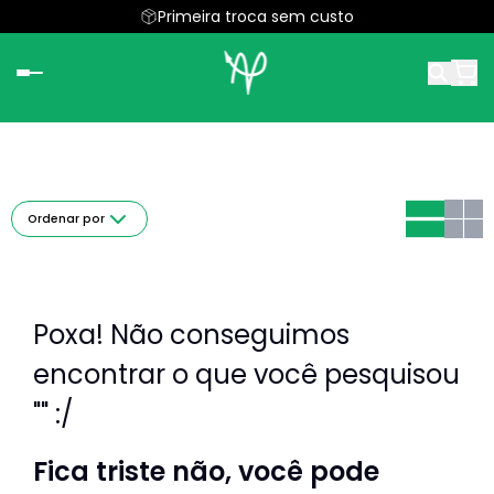
Parcele em até 5x sem juros
Primeira troca sem custo
Ordenar por
Poxa! Não conseguimos
encontrar o que você pesquisou
"" :/
Fica triste não, você pode