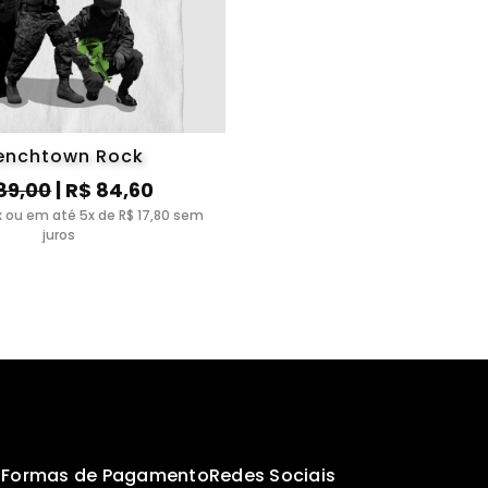
enchtown Rock
89,00
| R$ 84,60
ix ou em até 5x de R$ 17,80 sem
juros
s
Formas de Pagamento
Redes Sociais