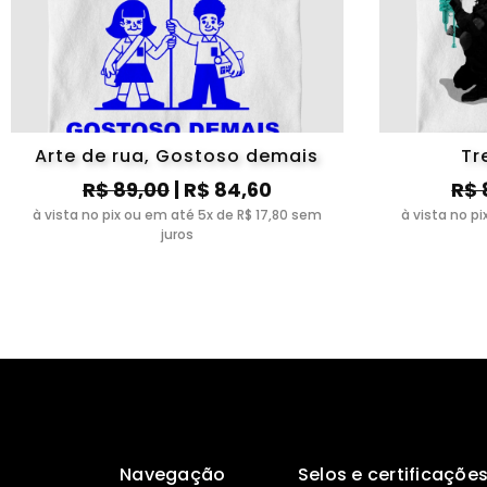
Arte de rua, Gostoso demais
Tr
R$ 89,00
| R$ 84,60
R$ 
à vista no pix ou em até 5x de R$ 17,80 sem
à vista no p
juros
Navegação
Selos e certificaçõe