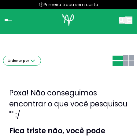
Parcele em até 5x sem juros
Primeira troca sem custo
Ordenar por
Poxa! Não conseguimos
encontrar o que você pesquisou
"" :/
Fica triste não, você pode