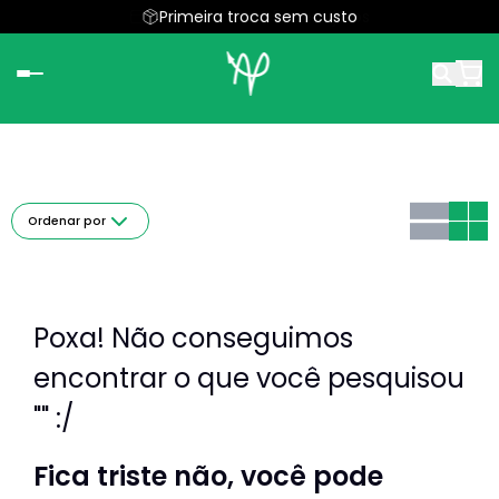
Parcele em até 5x sem juros
Primeira troca sem custo
Ordenar por
Poxa! Não conseguimos
encontrar o que você pesquisou
"" :/
Fica triste não, você pode